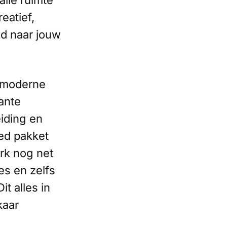
alle ruimte
eatief,
wd naar jouw
n moderne
ante
eiding en
ed pakket
rk nog net
es en zelfs
t alles in
kaar