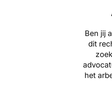
Ben jij 
dit re
zoek
advocatu
het arb