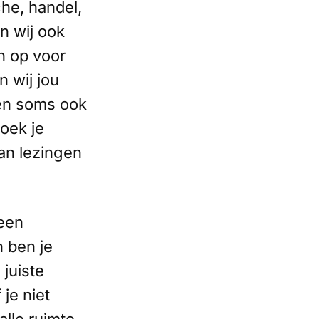
he, handel,
n wij ook
n op voor
n wij jou
 en soms ook
oek je
an lezingen
 een
n ben je
juiste
je niet