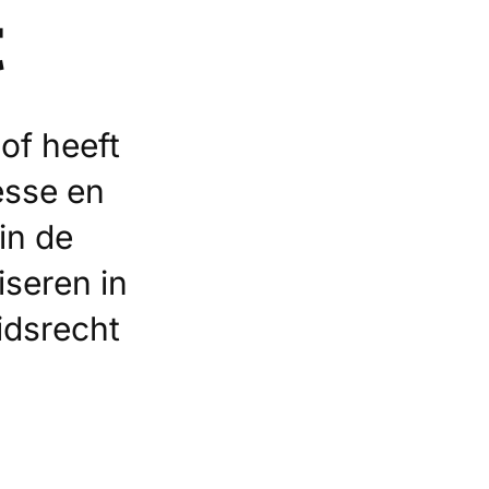
t
 of heeft
esse en
in de
iseren in
idsrecht