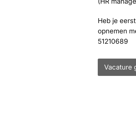
(HR manager
Heb je eerst
opnemen met
51210689
Vacature 