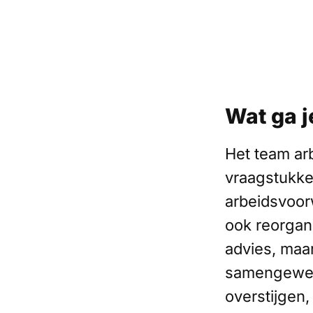
Wat ga j
Het team ar
vraagstukk
arbeidsvoor
ook reorgan
advies, maa
samengewerk
overstijgen,