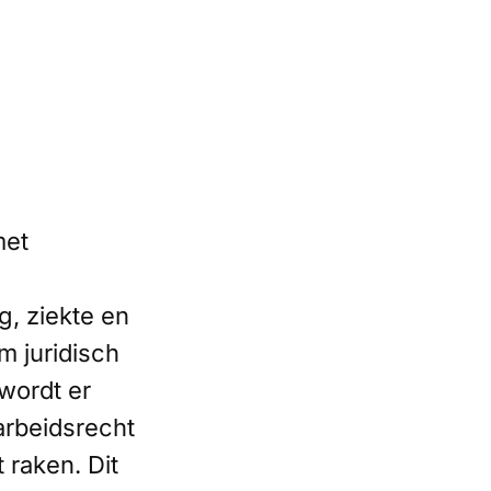
met
, ziekte en
m juridisch
wordt er
arbeidsrecht
 raken. Dit