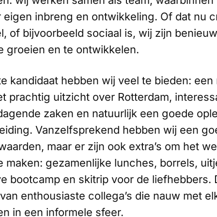
en: wij werken samen als team, waarbinnen 
 eigen inbreng en ontwikkeling. Of dat nu cr
 of bijvoorbeeld sociaal is, wij zijn benieu
e groeien en te ontwikkelen.
ste kandidaat hebben wij veel te bieden: ee
 prachtig uitzicht over Rotterdam, interess
tdagende zaken en natuurlijk een goede opl
eiding. Vanzelfsprekend hebben wij een go
waarden, maar er zijn ook extra’s om het we
e maken: gezamenlijke lunches, borrels, uitj
e bootcamp en skitrip voor de liefhebbers. Di
van enthousiaste collega’s die nauw met el
 in een informele sfeer.