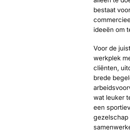
alleen te do
bestaat voor
commercieel,
ideeën om t
Voor de jui
werkplek met
cliënten, ui
brede begel
arbeidsvoor
wat leuker t
een sportiev
gezelschap 
samenwerken