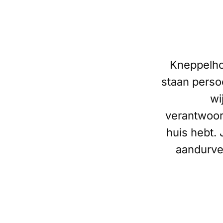
Kneppelho
staan perso
wi
verantwoord
huis hebt. 
aandurven