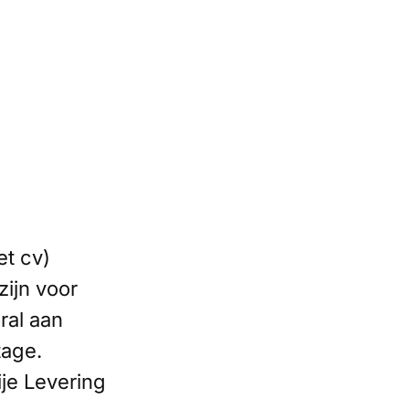
et cv)
zijn voor
ral aan
tage.
ije Levering