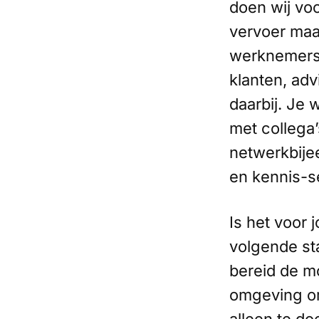
doen wij vo
vervoer maa
werknemers 
klanten, adv
daarbij. Je
met collega
netwerkbije
en kennis-s
Is het voor j
volgende sta
bereid de m
omgeving om 