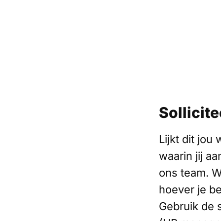
Sollicite
Lijkt dit jo
waarin jij a
ons team. We
hoever je b
Gebruik de s